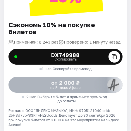
Сэкономь 10% на покупке
билетов
Применили: 8 243 раз
Проверено: 1 минуту назад
DX749988
Скопировать
1 шаг. Скопируйте промокод
от 2 000 ₽
на Яндекс Афише
2 шаг. Выберите билет и примените промокод
до оплаты
Реклама. ООО "ЯНДЕКС МУЗЫКА", ИНН: 9705121040 erid:
25H8d7vbP8SRTvHZrUcdLB
Действует до 30 сентября 2026
при покупке билетов от 3 000 ₽ на это мероприятие на Яндекс
Афише!