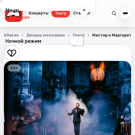
Меню
×
Концерты
Театр
Стендап
Абакан
Концерты
Абакан
Дворец молодёжи
Театр
Мастер и Маргарита
Ночной режим
☀
☾
Театр
Стендап
12+
События
Города
Площадки
Артисты