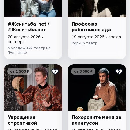
#Женитьба_net /
Профсоюз
#Женитьба.нет
работников ада
20 августа 2026 •
19 августа 2026 • среда
четверг
Pop-up театр
Молодёжный театр на
Фонтанке
от 1 500 ₽
от 3 000 ₽
Укрощение
Похороните меня за
строптивой
плинтусом