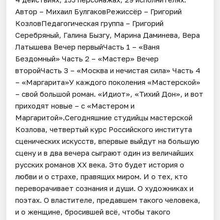
Автор – Михаил БулгаковРежиссёр – Григорий
КозловПедагогическая группа – Григорий
Серебряный, Галина Бызгу, Марина Даминева, Вера
Латышева Вечер первыйЧасть 1 – «Ваня
Бездомный» Часть 2 – «Мастер» Вечер
второйЧасть 3 – «Москва и нечистая сила» Часть 4
– «Маргарита»У каждого поколения «Мастерской»
– свой большой роман. «Идиот», «Тихий Дон», и вот
приходят новые – с «Мастером и
Маргаритой».Сегодняшние студийцы мастерской
Козлова, четвертый курс Российского института
сценических искусств, впервые выйдут на большую
сцену и в два вечера сыграют один из величайших
русских романов ХХ века. Это будет история о
любви и о страхе, правящих миром. И о тех, кто
переворачивает сознания и души. О художниках и
поэтах. О властителе, предавшем такого человека,
и о женщине, бросившей всё, чтобы такого