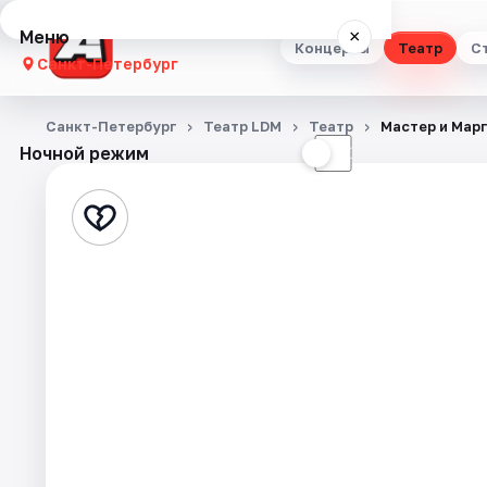
Меню
×
Концерты
Театр
С
Санкт-Петербург
Концерты
Санкт-Петербург
Театр LDM
Театр
Мастер и Мар
Ночной режим
☀
☾
Театр
Стендап
Выставки
Квесты
Экскурсии
Спорт
События