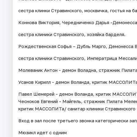
сестра клинки Стравинского, москвичка, гостья на ба
Коннова Виктория, Чередниченко Дарья -Демонесса
сестра клиники Стравинского, хозяйка барделя.
Рождественская Софья – Дубль Марго, Демонесса 
сестра клиники Стравинского, Императрица Мессали
Молеваник Антон - демон Воладна, стражник Пилата,
Усанов Кирилл - демон Воланда, критик МАССОЛИТа,
Павел Шемерей - демон Воланда, критик МАССОЛИТа,
Чесноков Евгений - Майгель, стражник Пилата Меле
критик МАССОЛИТа/ санитар клиники Стравинского
Вход в зал после третьего звонка категорически за
Мюзикл идет с одним