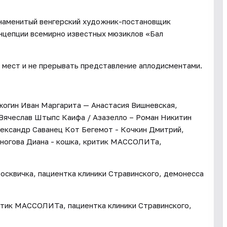
наменитый венгерский художник-постановщик
нцепции всемирно известных мюзиклов «Бал
х мест и не прерывать представление аплодисментами.
жогин Иван Маргарита — Анастасия Вишневская,
Вячеслав Штыпс Каифа / Азазелло – Роман Никитин
лександр Саванец Кот Бегемот - Кочкин Дмитрий,
ногова Диана - кошка, критик МАССОЛИТа,
сквичка, пациентка клиники Стравинского, демонесса
итик МАССОЛИТа, пациентка клиники Стравинского,