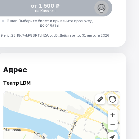
от 1 500 ₽
на Kassir.ru
2 шаг. Выберите билет и примените промокод
до оплаты
 erid: 25H8d7vbP8SRTvHZrUcdLB.
Действует до 31 августа 2026
Адрес
Театр LDM