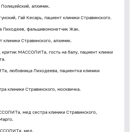
 Полицейский, алхимик.
унский, Гай Кесарь, пациент клиники Стравинского.
па Лиходеев, фальшивомонетчик Жак.
 клиники Стравинского, алхимик.
, критик МАССОЛИТа, гость на балу, пациент клинки
та.
Та, любовница Лиходеева, пациентка клиники
тра клиники Стравинского, москвичка.
ССОЛИТа, мед сестра клиники Стравинского,
Марго.
АССОЛИТа, мед.