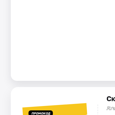
Города
Площадки
Артисты
Рейтинги
Ск
П
ПРОМОКОД