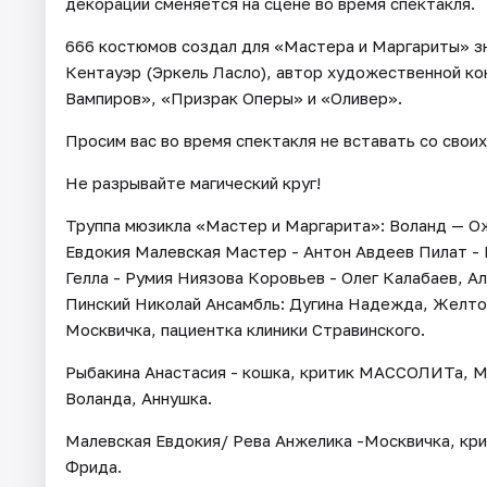
декораций сменяется на сцене во время спектакля.
666 костюмов создал для «Мастера и Маргариты» з
Кентауэр (Эркель Ласло), автор художественной ко
Вампиров», «Призрак Оперы» и «Оливер».
Просим вас во время спектакля не вставать со свои
Не разрывайте магический круг!
Труппа мюзикла «Мастер и Маргарита»: Воланд — О
Евдокия Малевская Мастер - Антон Авдеев Пилат - 
Гелла - Румия Ниязова Коровьев - Олег Калабаев, А
Пинский Николай Ансамбль: Дугина Надежда, Желто
Москвичка, пациентка клиники Стравинского.
Рыбакина Анастасия - кошка, критик МАССОЛИТа, Мо
Воланда, Аннушка.
Малевская Евдокия/ Рева Анжелика -Москвичка, кр
Фрида.