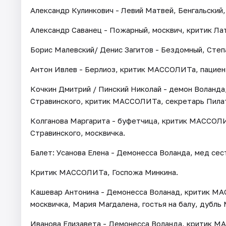
Александр Кулинкович - Левий Матвей, Бенгальский,
Александр Саванец - Пожарный, москвич, критик Лат
Борис Малевский/ Денис Загитов - Бездомный, Сте
Антон Ивлев - Берлиоз, критик МАССОЛИТа, пациент
Кочкин Дмитрий / Пинский Николай - демон Воланда
Стравинского, критик МАССОЛИТа, секретарь Пила
Колганова Маргарита - буфетчица, критик МАССОЛИ
Стравинского, москвичка.
Балет: Усанова Елена - Демонесса Воланда, мед сес
Критик МАССОЛИТа, Госпожа Минкина.
Кашевар Антонина - Демонесса Воланад, критик МА
москвичка, Мария Магдалена, гостья на балу, дубль 
Иванова Елизавета - Демонесса Воланда, критик М