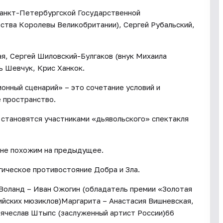
Санкт-Петербургской Государственной
ества Королевы Великобритании), Сергей Рубальский,
я, Сергей Шиловский-Булгаков (внук Михаила
ь Шевчук, Крис Ханкок.
онный сценарий» – это сочетание условий и
 пространство.
 становятся участниками «дьявольского» спектакля
 не похожим на предыдущее.
гическое противостояние Добра и Зла.
 Воланд – Иван Ожогин (обладатель премии «Золотая
ийских мюзиклов)Маргарита – Анастасия Вишневская,
Вячеслав Штыпс (заслуженный артист России)66