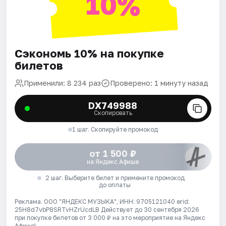
10%
Сэкономь 10% на покупке
билетов
Применили: 8 234 раз
Проверено: 1 минуту назад
DX749988
Скопировать
1 шаг. Скопируйте промокод
от 1 500 ₽
на Яндекс Афише
2 шаг. Выберите билет и примените промокод
до оплаты
Реклама. ООО "ЯНДЕКС МУЗЫКА", ИНН: 9705121040 erid:
25H8d7vbP8SRTvHZrUcdLB
Действует до 30 сентября 2026
при покупке билетов от 3 000 ₽ на это мероприятие на Яндекс
Афише!