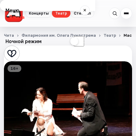
Меню
×
Концерты
Театр
Стендап
Чита
Концерты
Чита
Филармония им. Олега Лундстрема
Театр
Масте
Ночной режим
☀
☾
Театр
Стендап
16+
События
Города
Площадки
Артисты