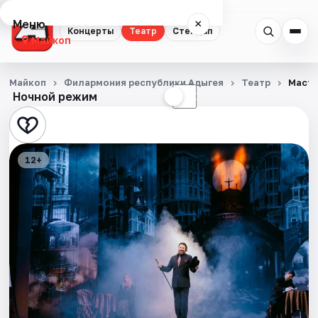
Меню
×
Концерты
Театр
Стендап
Майкоп
Концерты
Майкоп
Филармония республики Адыгея
Театр
Масте
Ночной режим
☀
☾
Театр
Стендап
12+
События
Города
Площадки
Артисты