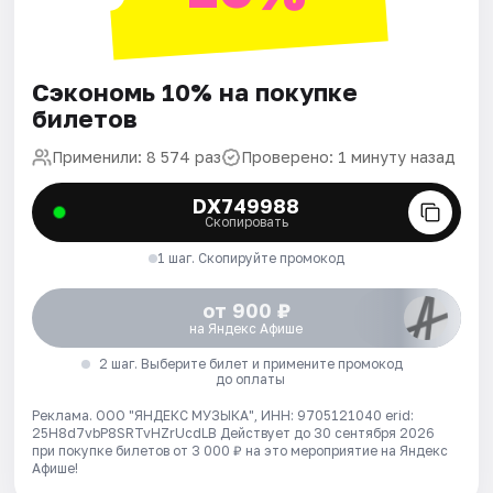
Сэкономь 10% на покупке
билетов
Применили: 8 574 раз
Проверено: 1 минуту назад
DX749988
Скопировать
1 шаг. Скопируйте промокод
от 900 ₽
на Яндекс Афише
2 шаг. Выберите билет и примените промокод
до оплаты
Реклама. ООО "ЯНДЕКС МУЗЫКА", ИНН: 9705121040 erid:
25H8d7vbP8SRTvHZrUcdLB
Действует до 30 сентября 2026
при покупке билетов от 3 000 ₽ на это мероприятие на Яндекс
Афише!