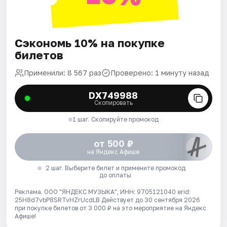
Сэкономь 10% на покупке
билетов
Применили: 8 567 раз
Проверено: 1 минуту назад
DX749988
Скопировать
1 шаг. Скопируйте промокод
от 500 ₽
на Яндекс Афише
2 шаг. Выберите билет и примените промокод
до оплаты
Реклама. ООО "ЯНДЕКС МУЗЫКА", ИНН: 9705121040 erid:
25H8d7vbP8SRTvHZrUcdLB
Действует до 30 сентября 2026
при покупке билетов от 3 000 ₽ на это мероприятие на Яндекс
Афише!