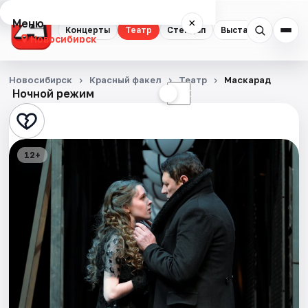
Меню
×
Концерты
Театр
Стендап
Выставки
Квест
Новосибирск
Концерты
Новосибирск
Красный факел
Театр
Маскарад
Ночной режим
☀
☾
Театр
Стендап
12+
Выставки
Квесты
Экскурсии
Спорт
События