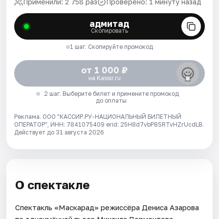
Применили: 2 758 раз
Проверено: 1 минуту назад
адмитад
Скопировать
1 шаг. Скопируйте промокод
от 1 000 ₽
на Kassir.ru
2 шаг. Выберите билет и примените промокод
до оплаты
Реклама. ООО "КАССИР.РУ-НАЦИОНАЛЬНЫЙ БИЛЕТНЫЙ
ОПЕРАТОР", ИНН: 7841075409 erid: 25H8d7vbP8SRTvHZrUcdLB.
Действует до 31 августа 2026
О спектакле
Спектакль «Маскарад» режиссёра Дениса Азарова
по одноимённой пьесе Михаила Лермонтова.