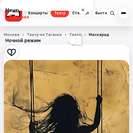
Меню
×
Концерты
Театр
Стендап
Выставки
Квест
Москва
Концерты
Москва
Театр на Таганке
Театр
Маскарад
Ночной режим
☀
☾
Театр
Стендап
Выставки
Квесты
Экскурсии
Спорт
События