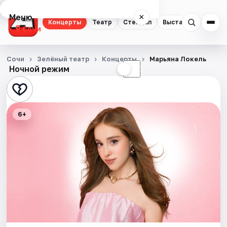
Меню
×
Концерты
Театр
Стендап
Выставки
Квест
Сочи
Концерты
Сочи
Зелёный театр
Концерты
Марьяна Локель
Ночной режим
☀
☾
Театр
Стендап
6+
Выставки
Квесты
Экскурсии
Спорт
События