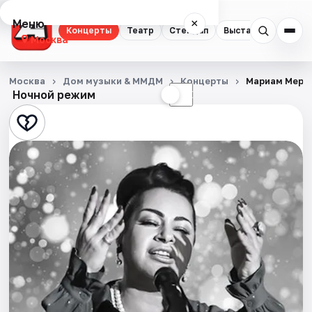
Меню
×
Концерты
Театр
Стендап
Выставки
Квест
Москва
Концерты
Москва
Дом музыки & ММДМ
Концерты
Мариам Мера
Ночной режим
☀
☾
Театр
Стендап
Выставки
Квесты
Экскурсии
Спорт
События