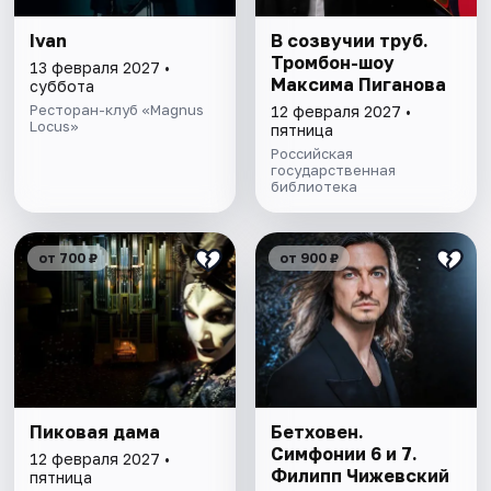
Ivan
В созвучии труб.
Тромбон-шоу
13 февраля 2027 •
Максима Пиганова
суббота
Ресторан-клуб «Magnus
12 февраля 2027 •
Locus»
пятница
Российская
государственная
библиотека
от 700 ₽
от 900 ₽
Пиковая дама
Бетховен.
Симфонии 6 и 7.
12 февраля 2027 •
Филипп Чижевский
пятница