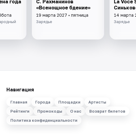
ена года
С. Рахманинов
La Voce 
«Всенощное бдение»
Синьков
ббота
19 марта 2027 • пятница
14 марта 
ародный
Зарядье
Зарядье
Навигация
Главная
Города
Площадки
Артисты
Рейтинги
Промокоды
О нас
Возврат билетов
Политика конфиденциальности