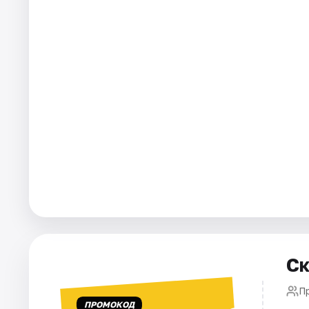
Города
Площадки
Артисты
Рейтинги
Ск
П
ПРОМОКОД