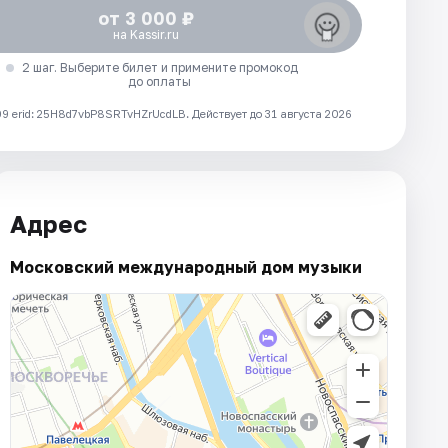
от 3 000 ₽
на Kassir.ru
2 шаг. Выберите билет и примените промокод
до оплаты
 erid: 25H8d7vbP8SRTvHZrUcdLB.
Действует до 31 августа 2026
Адрес
Московский международный дом музыки