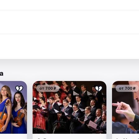
.
а
от 700 ₽
от 700 ₽