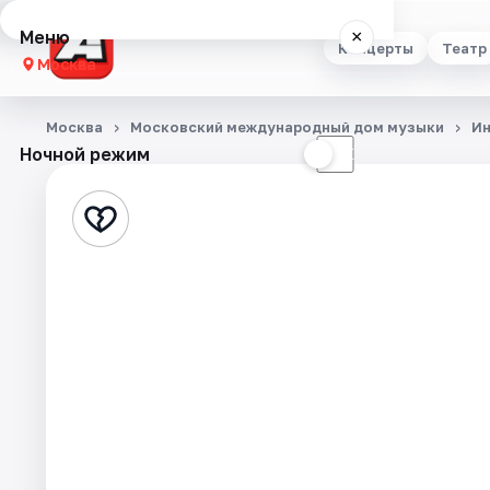
Меню
×
Концерты
Театр
Москва
Концерты
Москва
Московский международный дом музыки
Ин
Ночной режим
☀
☾
Театр
Стендап
Выставки
Квесты
Экскурсии
Спорт
События