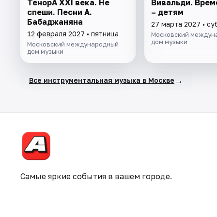
ТенорА XXI века. Не
Вивальди. Врем
спеши. Песни А.
– детям
Бабаджаняна
27 марта 2027 • су
12 февраля 2027 • пятница
Московский междун
дом музыки
Московский международный
дом музыки
→
Все инструментальная музыка в Москве
Самые яркие события в вашем городе.