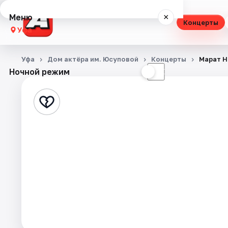
Меню
×
Концерты
Уфа
Концерты
Уфа
Дом актёра им. Юсуповой
Концерты
Марат Н
Ночной режим
☀
☾
Театр
Стендап
Выставки
Экскурсии
Спорт
События