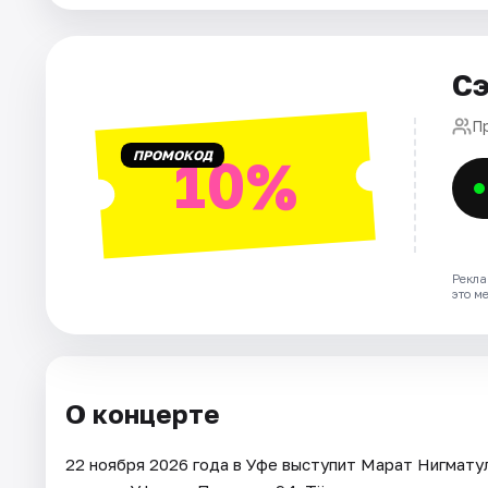
Города
Площадки
Сэ
Артисты
П
ПРОМОКОД
10%
Рейтинги
Рекла
это м
О концерте
22 ноября 2026 года в Уфе выступит Марат Нигмату