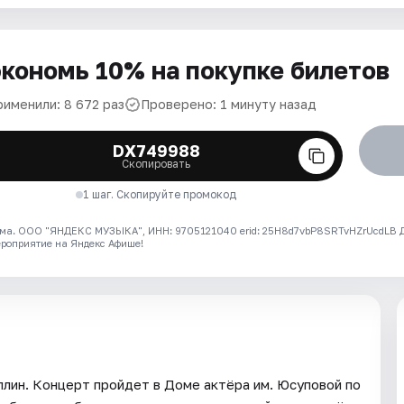
кономь 10% на покупке билетов
рименили: 8 672 раз
Проверено: 1 минуту назад
DX749988
Скопировать
1 шаг. Скопируйте промокод
ма. ООО "ЯНДЕКС МУЗЫКА", ИНН: 9705121040 erid: 25H8d7vbP8SRTvHZrUcdLB
ероприятие на Яндекс Афише!
ллин. Концерт пройдет в Доме актёра им. Юсуповой по