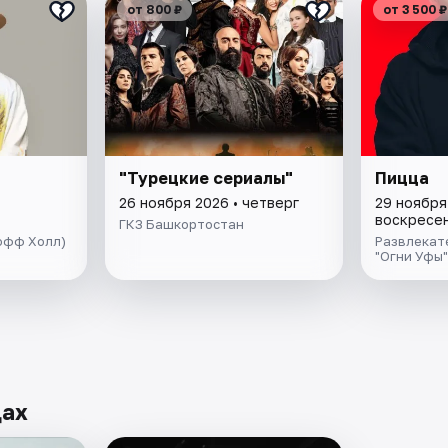
от 800 ₽
от 3 500 ₽
"Турецкие сериалы"
Пицца
26 ноября 2026 • четверг
29 ноября
воскресе
ГКЗ Башкортостан
кофф Холл)
Развлекат
"Огни Уфы"
дах