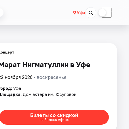
☀
☾
Уфа
Концерт
Марат Нигматуллин в Уфе
22 ноября 2026
• воскресенье
Город:
Уфа
Площадка:
Дом актёра им. Юсуповой
Билеты со скидкой
на Яндекс Афише