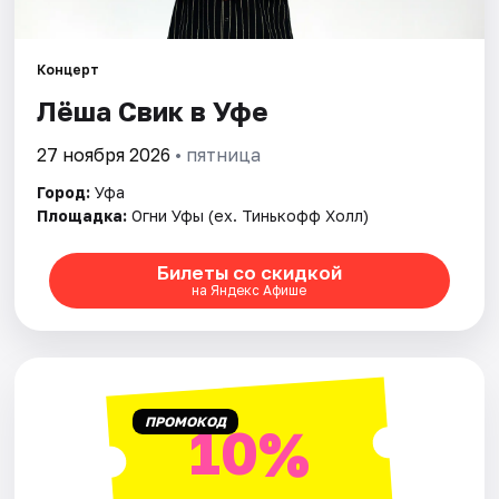
Города
Площадки
Концерт
Лёша Свик в Уфе
Артисты
27 ноября 2026
• пятница
Рейтинги
Город:
Уфа
Площадка:
Огни Уфы (ex. Тинькофф Холл)
Билеты со скидкой
на Яндекс Афише
ПРОМОКОД
10%