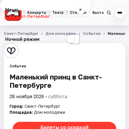
Меню
×
Концерты
Театр
Стендап
Выставки
Квест
Санкт-Петербург
Концерты
Санкт-Петербург
Дом молодёжи
События
Маленький
Ночной режим
☀
☾
Театр
Стендап
Событие
Выставки
Маленький принц в Санкт-
Петербурге
Квесты
28 ноября 2026
• суббота
Экскурсии
Город:
Санкт-Петербург
Спорт
Площадка:
Дом молодёжи
События
Билеты со скидкой