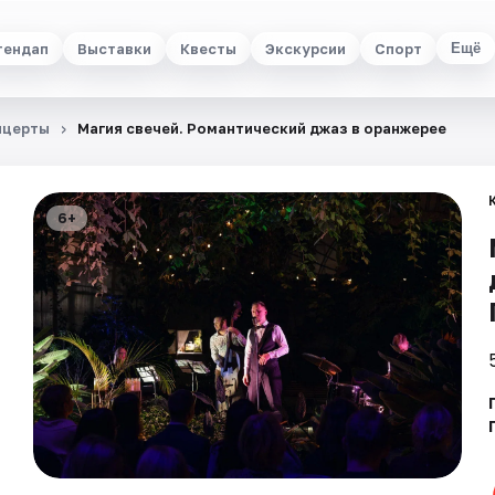
тендап
Выставки
Квесты
Экскурсии
Спорт
Ещё
нцерты
Магия свечей. Романтический джаз в оранжерее
6+