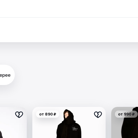
ерее
от 890 ₽
от 990 ₽