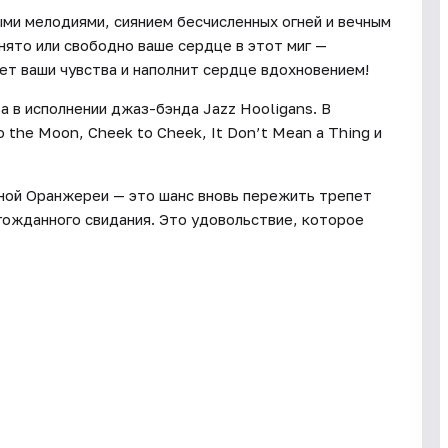
ми мелодиями, сиянием бесчисленных огней и вечным
нято или свободно ваше сердце в этот миг —
т ваши чувства и наполнит сердце вдохновением!
 в исполнении джаз-бэнда Jazz Hooligans. В
o the Moon, Cheek to Cheek, It Don’t Mean a Thing и
ной Оранжереи — это шанс вновь пережить трепет
гожданного свидания. Это удовольствие, которое