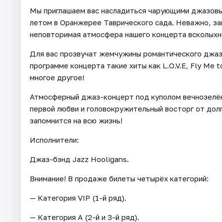
Мы приглашаем вас насладиться чарующими джазовы
летом в Оранжерее Таврического сада. Неважно, за
неповторимая атмосфера нашего концерта всколыхне
Для вас прозвучат жемчужины романтического джаза
программе концерта такие хиты как L.O.V.E, Fly Me t
многое другое!
Атмосферный джаз-концерт под куполом вечнозелё
первой любви и головокружительный восторг от дол
запомнится на всю жизнь!
Исполнители:
Джаз-бэнд Jazz Hooligans.
Внимание! В продаже билеты четырёх категорий:
— Категория VIP (1-й ряд).
— Категория А (2-й и 3-й ряд).