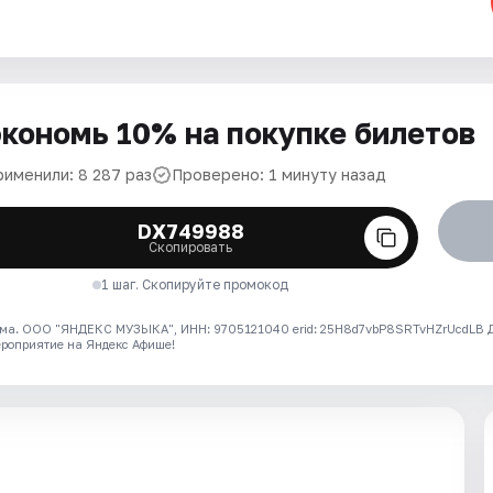
кономь 10% на покупке билетов
рименили: 8 287 раз
Проверено: 1 минуту назад
DX749988
Скопировать
1 шаг. Скопируйте промокод
ма. ООО "ЯНДЕКС МУЗЫКА", ИНН: 9705121040 erid: 25H8d7vbP8SRTvHZrUcdLB
ероприятие на Яндекс Афише!