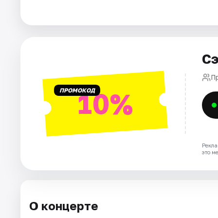
Города
Площадки
Сэ
Артисты
П
ПРОМОКОД
10%
Рейтинги
Рекла
это м
О концерте