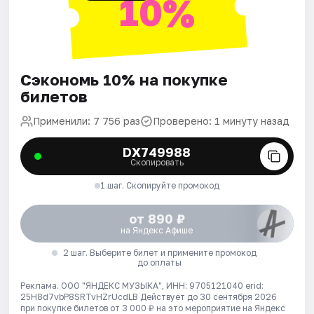
10%
Сэкономь 10% на покупке
билетов
Применили: 7 756 раз
Проверено: 1 минуту назад
DX749988
Скопировать
1 шаг. Скопируйте промокод
от 890 ₽
на Яндекс Афише
2 шаг. Выберите билет и примените промокод
до оплаты
Реклама. ООО "ЯНДЕКС МУЗЫКА", ИНН: 9705121040 erid:
25H8d7vbP8SRTvHZrUcdLB
Действует до 30 сентября 2026
при покупке билетов от 3 000 ₽ на это мероприятие на Яндекс