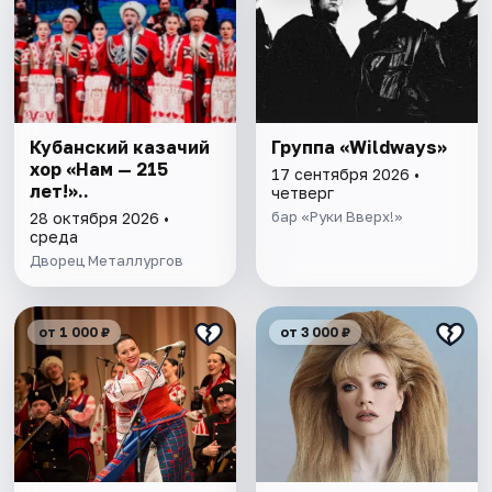
Кубанский казачий
Группа «Wildways»
хор «Нам — 215
17 сентября 2026 •
лет!»..
четверг
бар «Руки Вверх!»
28 октября 2026 •
среда
Дворец Металлургов
от 1 000 ₽
от 3 000 ₽