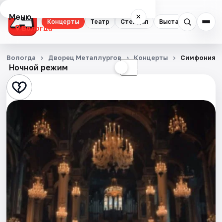
Меню
×
Концерты
Театр
Стендап
Выставки
Спорт
Вологда
Концерты
Вологда
Дворец Металлургов
Концерты
Симфония Л
Ночной режим
☀
☾
Театр
Стендап
Выставки
Спорт
События
Города