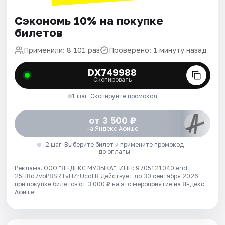
Сэкономь 10% на покупке
билетов
Применили: 8 101 раз
Проверено: 1 минуту назад
DX749988
Скопировать
1 шаг. Скопируйте промокод
от 3 500 ₽
на Яндекс Афише
2 шаг. Выберите билет и примените промокод
до оплаты
Реклама. ООО "ЯНДЕКС МУЗЫКА", ИНН: 9705121040 erid:
25H8d7vbP8SRTvHZrUcdLB
Действует до 30 сентября 2026
при покупке билетов от 3 000 ₽ на это мероприятие на Яндекс
Афише!