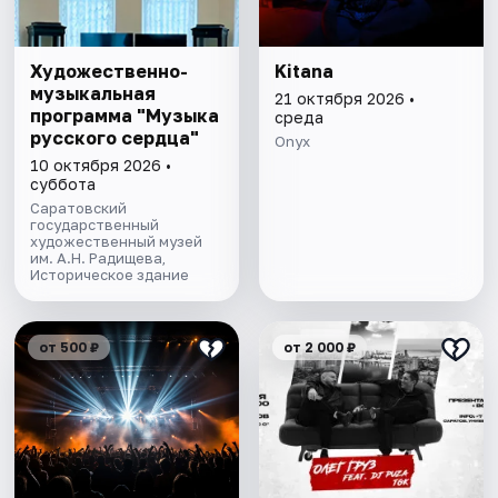
Художественно-
Kitana
музыкальная
21 октября 2026 •
программа "Музыка
среда
русского сердца"
Onyx
10 октября 2026 •
суббота
Саратовский
государственный
художественный музей
им. А.Н. Радищева,
Историческое здание
от 500 ₽
от 2 000 ₽