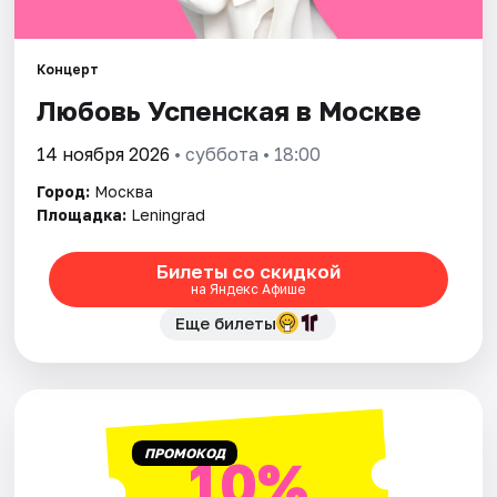
Города
Концерт
Любовь Успенская в Москве
Площадки
14 ноября 2026
• суббота • 18:00
Артисты
Город:
Москва
Рейтинги
Площадка:
Leningrad
Билеты со скидкой
на Яндекс Афише
Еще билеты
ПРОМОКОД
10%