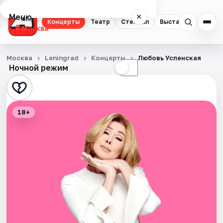
Меню
×
Концерты
Театр
Стендап
Выставки
Квест
Москва
Концерты
Москва
Leningrad
Концерты
Любовь Успенская
Ночной режим
☀
☾
Театр
Стендап
18+
Выставки
Квесты
Экскурсии
Спорт
События