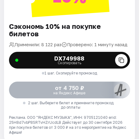
Сэкономь 10% на покупке
билетов
Применили: 8 122 раз
Проверено: 1 минуту назад
DX749988
Скопировать
1 шаг. Скопируйте промокод
от 4 750 ₽
на Яндекс Афише
2 шаг. Выберите билет и примените промокод
до оплаты
Реклама. ООО "ЯНДЕКС МУЗЫКА", ИНН: 9705121040 erid:
25H8d7vbP8SRTvHZrUcdLB
Действует до 30 сентября 2026
при покупке билетов от 3 000 ₽ на это мероприятие на Яндекс
Афише!