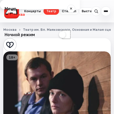
Меню
×
Концерты
Театр
Стендап
Выставки
Квест
Москва
Концерты
Москва
Театр им. Вл. Маяковского. Основная и Малая сцен
Ночной режим
☀
☾
Театр
Стендап
18+
Выставки
Квесты
Экскурсии
Спорт
События