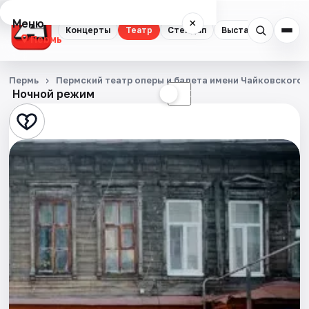
Меню
×
Концерты
Театр
Стендап
Выставки
Квест
Пермь
Концерты
Пермь
Пермский театр оперы и балета имени Чайковского
Ночной режим
☀
☾
Театр
Стендап
Выставки
Квесты
Экскурсии
Спорт
События