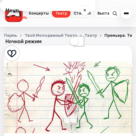
Меню
×
Концерты
Театр
Стендап
Выставки
Квест
Пермь
Концерты
Пермь
Твой Молодежный Театр
Театр
Премьера. Типа
Ночной режим
☀
☾
Театр
Стендап
Выставки
Квесты
Экскурсии
Спорт
События