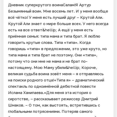
Дневник суперкрутого воинаСалам!Я Артур
Безымянный воин. Мне восемь лет. И у меня вообще
всё чётко! У меня есть лучший друг – Крутой Али.
Крутой Али знает о мире больше всех. У него всегда
есть на все ответ&hellip; А ещё у меня есть
приёмная семья: типа мама и типа брат. Я люблю
говорить крутые слова. Типа «типа». Когда
говоришь «типа» в предложении, это уже круто, но
типа мама и типа брат не поэтому. Они «типа»,
потому что они мне не мама и не брат по-
настоящему. Мою Маму убили&hellip; Короче,
великая судьба воина зовёт меня – я отправляюсь
на поиски родного отца!«Типа я» – драматический
спектакль по одноимённой дебютной повести
Ислама Ханипаева.«Для меня эта история о
сиротстве, – рассказывает режиссер Дмитрий
Шмаков. – О том, как выстоять, встретившись с
глобальными потрясениями. Потеряв самого