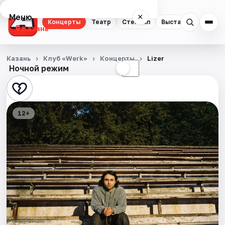
Меню
×
Концерты
Театр
Стендап
Выставки
Квест
Казань
Концерты
Казань
Клуб «Werk»
Концерты
Lizer
Ночной режим
☀
☾
Театр
Стендап
12+
Выставки
Квесты
Экскурсии
Спорт
События