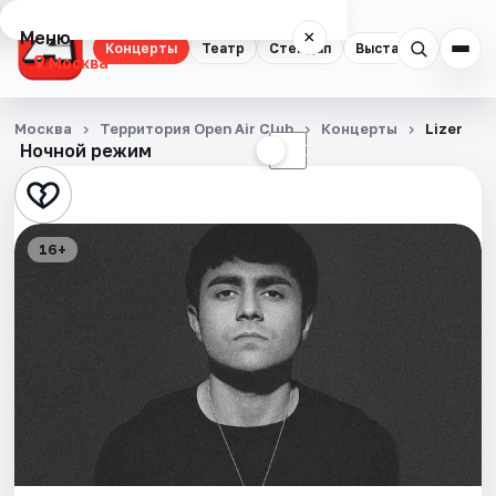
Меню
×
Концерты
Театр
Стендап
Выставки
Квест
Москва
Концерты
Москва
Территория Open Air Club
Концерты
Lizer
Ночной режим
☀
☾
Театр
Стендап
16+
Выставки
Квесты
Экскурсии
Спорт
События