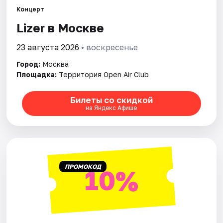
Концерт
Lizer в Москве
Города
23 августа 2026
• воскресенье
Площадки
Город:
Москва
Артисты
Площадка:
Территория Open Air Club
Рейтинги
Билеты со скидкой
на Яндекс Афише
ПРОМОКОД
10%