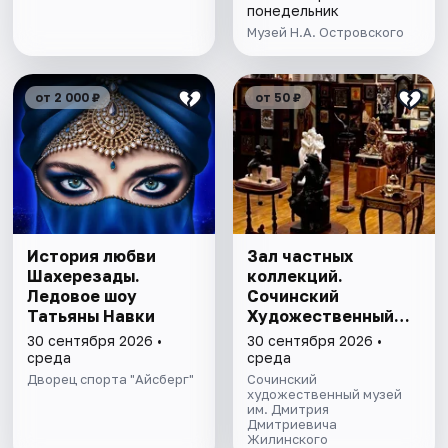
понедельник
Музей Н.А. Островского
от 2 000 ₽
от 50 ₽
История любви
Зал частных
Шахерезады.
коллекций.
Ледовое шоу
Сочинский
Татьяны Навки
Художественный
музей им. Д.Д.
30 сентября 2026 •
30 сентября 2026 •
Жилинского
среда
среда
Дворец спорта "Айсберг"
Сочинский
художественный музей
им. Дмитрия
Дмитриевича
Жилинского