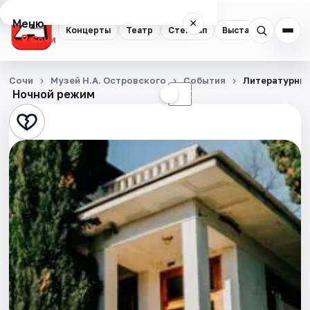
Меню
×
Концерты
Театр
Стендап
Выставки
Квест
Сочи
Концерты
Сочи
Музей Н.А. Островского
События
Литературный
Ночной режим
☀
☾
Театр
Стендап
Выставки
Квесты
Экскурсии
Спорт
События