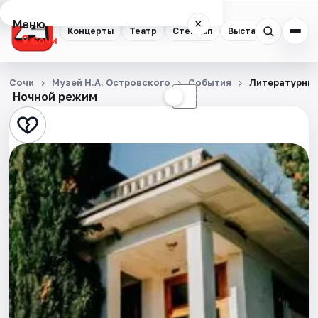
Меню
×
Концерты
Театр
Стендап
Выставки
Квест
Сочи
Концерты
Сочи
Музей Н.А. Островского
События
Литературный
Ночной режим
☀
☾
Театр
Стендап
Выставки
Квесты
Экскурсии
Спорт
События