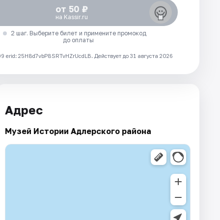
от 50 ₽
на Kassir.ru
2 шаг. Выберите билет и примените промокод
до оплаты
 erid: 25H8d7vbP8SRTvHZrUcdLB.
Действует до 31 августа 2026
Адрес
Музей Истории Адлерского района