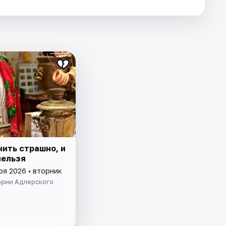
нить страшно, и
нельзя
ря 2026 • вторник
ории Адлерского