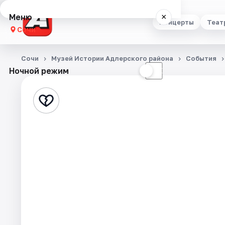
Меню
×
Концерты
Теат
Сочи
Концерты
Сочи
Музей Истории Адлерского района
События
Ночной режим
☀
☾
Театр
Стендап
Выставки
Квесты
Экскурсии
Спорт
События