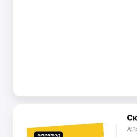
Города
Площадки
Артисты
Рейтинги
Ск
П
ПРОМОКОД