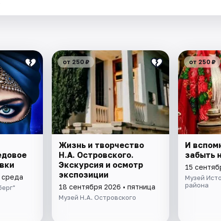
.
от 250 ₽
от 250 ₽
Жизнь и творчество
И вспом
едовое
Н.А. Островского.
забыть 
вки
Экскурсия и осмотр
15 сентяб
экспозиции
• среда
Музей Ист
района
18 сентября 2026 • пятница
берг"
Музей Н.А. Островского