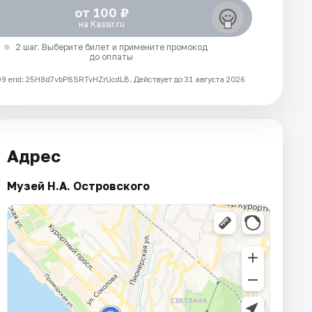
от 100 ₽
на Kassir.ru
2 шаг. Выберите билет и примените промокод
до оплаты
 erid: 25H8d7vbP8SRTvHZrUcdLB.
Действует до 31 августа 2026
Адрес
Музей Н.А. Островского