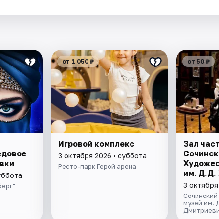
.
от 1 050 ₽
от 50 ₽
Игровой комплекс
Зал час
едовое
Сочинск
3 октября 2026 • суббота
вки
Художес
Ресто-парк Герой арена
им. Д.Д
уббота
3 октября
берг"
Сочинский
музей им. 
Дмитриеви