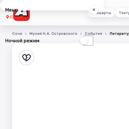
Меню
×
Концерты
Теат
Сочи
Концерты
Сочи
Музей Н.А. Островского
События
Литерату
Ночной режим
☀
☾
Театр
Стендап
Выставки
Квесты
Экскурсии
Спорт
События