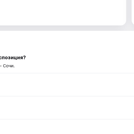
кспозиция?
— Сочи.