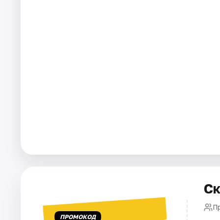
Города
Площадки
Артисты
Рейтинги
Ск
П
ПРОМОКОД