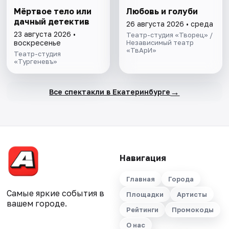
Мёртвое тело или
Любовь и голуби
дачный детектив
26 августа 2026 • среда
23 августа 2026 •
Театр-студия «Творец» /
воскресенье
Независимый театр
«ТвАрИ»
Театр-студия
«Тургеневъ»
→
Все спектакли в Екатеринбурге
Навигация
Главная
Города
Самые яркие события в
Площадки
Артисты
вашем городе.
Рейтинги
Промокоды
О нас