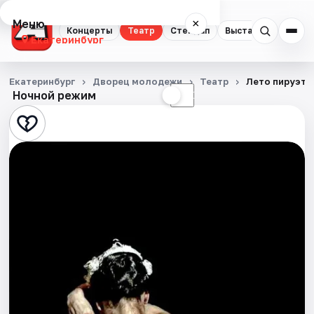
Меню
×
Концерты
Театр
Стендап
Выставки
Квест
Екатеринбург
Концерты
Екатеринбург
Дворец молодежи
Театр
Лето пируэта
Ночной режим
☀
☾
Театр
Стендап
Выставки
Квесты
Экскурсии
Спорт
События