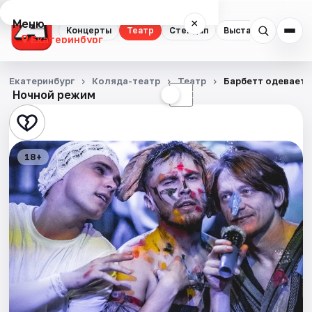
Меню
×
Концерты
Театр
Стендап
Выставки
Квест
Екатеринбург
Концерты
Екатеринбург
Коляда-театр
Театр
Барбетт одеваетс
Ночной режим
☀
☾
Театр
Стендап
18+
Выставки
Квесты
Экскурсии
Спорт
События