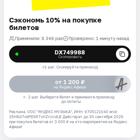
Сэкономь 10% на покупке
билетов
Применили: 8 348 раз
Проверено: 1 минуту назад
DX749988
Скопировать
1 шаг. Скопируйте промокод
от 1 200 ₽
на Яндекс Афише
2 шаг. Выберите билет и примените промокод
до оплаты
Реклама. ООО "ЯНДЕКС МУЗЫКА", ИНН: 9705121040 erid:
25H8d7vbP8SRTvHZrUcdLB
Действует до 30 сентября 2026
при покупке билетов от 3 000 ₽ на это мероприятие на Яндекс
Афише!