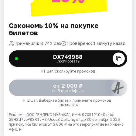
Сэкономь 10% на покупке
билетов
Применили: 8 742 раз
Проверено: 1 минуту назад
DX749988
Скопировать
1 шаг. Скопируйте промокод
от 2 000 ₽
на Яндекс Афише
2 шаг. Выберите билет и примените промокод
до оплаты
Реклама. ООО "ЯНДЕКС МУЗЫКА", ИНН: 9705121040 erid:
25H8d7vbP8SRTvHZrUcdLB
Действует до 30 сентября 2026
при покупке билетов от 3 000 ₽ на это мероприятие на Яндекс
Афише!