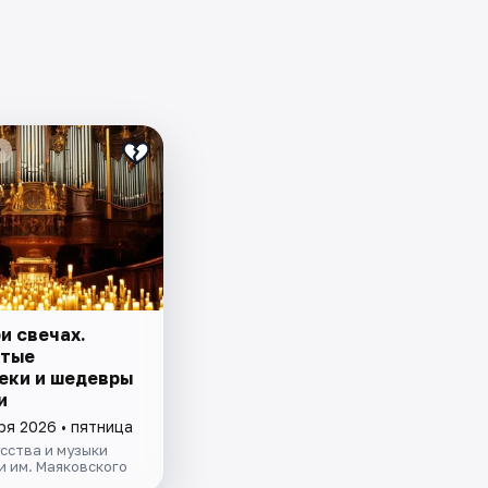
₽
и свечах.
итые
еки и шедевры
и
ря 2026 • пятница
сства и музыки
 им. Маяковского