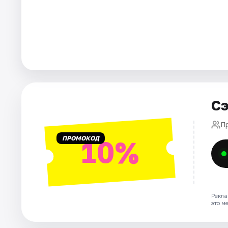
Города
Площадки
Артисты
Рейтинги
Сэ
П
ПРОМОКОД
10%
Рекла
это м