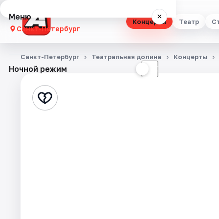
Меню
×
Концерты
Театр
С
Санкт-Петербург
Концерты
Санкт-Петербург
Театральная долина
Концерты
Ночной режим
☀
☾
Театр
Стендап
Выставки
Квесты
Экскурсии
Спорт
События