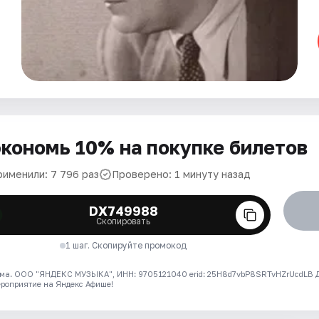
кономь 10% на покупке билетов
рименили: 7 796 раз
Проверено: 1 минуту назад
DX749988
Скопировать
1 шаг. Скопируйте промокод
ма. ООО "ЯНДЕКС МУЗЫКА", ИНН: 9705121040 erid: 25H8d7vbP8SRTvHZrUcdLB
ероприятие на Яндекс Афише!