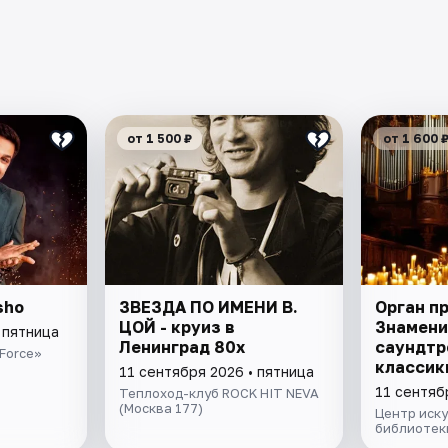
от 1 500 ₽
от 1 600 
sho
ЗВЕЗДА ПО ИМЕНИ В.
Орган пр
ЦОЙ - круиз в
Знамен
 пятница
Ленинград 80х
саундтр
Force»
классик
11 сентября 2026 • пятница
11 сентяб
Теплоход-клуб ROCK HIT NEVA
(Москва 177)
Центр иску
библиотеки