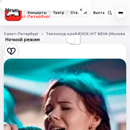
Меню
×
Концерты
Театр
Стендап
Выставки
Квест
Санкт-Петербург
Концерты
Санкт-Петербург
Теплоход-клуб ROCK HIT NEVA (Москва 1
Ночной режим
☀
☾
Театр
Стендап
Выставки
Квесты
Экскурсии
Спорт
События