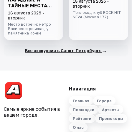
18 августа 2026 •
ТАЙНЫЕ МЕСТА
вторник
ОСТРОВА
Теплоход-клуб ROCK HIT
18 августа 2026 •
NEVA (Москва 177)
вторник
Место встречи: метро
Василеостровская, у
памятника Конке
→
Все экскурсии в Санкт-Петербурге
Навигация
Главная
Города
Самые яркие события в
Площадки
Артисты
вашем городе.
Рейтинги
Промокоды
О нас