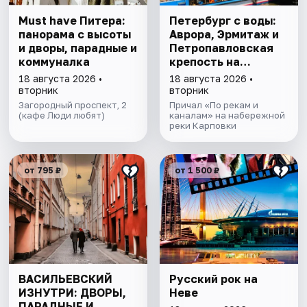
Must have Питера:
Петербург с воды:
панорама с высоты
Аврора, Эрмитаж и
и дворы, парадные и
Петропавловская
коммуналка
крепость на
теплоходе
18 августа 2026 •
18 августа 2026 •
вторник
вторник
Загородный проспект, 2
Причал «По рекам и
(кафе Люди любят)
каналам» на набережной
реки Карповки
от 795 ₽
от 1 500 ₽
ВАСИЛЬЕВСКИЙ
Русский рок на
ИЗНУТРИ: ДВОРЫ,
Неве
ПАРАДНЫЕ И