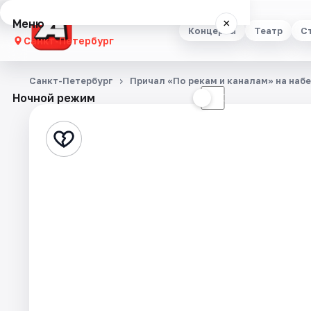
Меню
×
Концерты
Театр
С
Санкт-Петербург
Концерты
Санкт-Петербург
Причал «По рекам и каналам» на наб
Ночной режим
☀
☾
Театр
Стендап
Выставки
Квесты
Экскурсии
Спорт
События