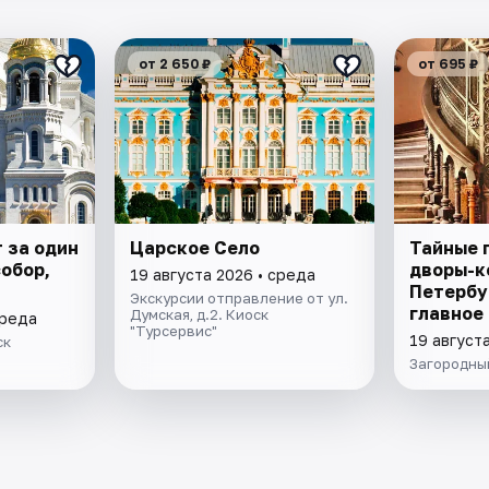
от 2 650 ₽
от 695 ₽
 за один
Царское Село
Тайные 
собор,
дворы-к
19 августа 2026 • среда
Петербу
Экскурсии отправление от ул.
главное 
Думская, д.2. Киоск
среда
"Турсервис"
19 август
ск
Загородный