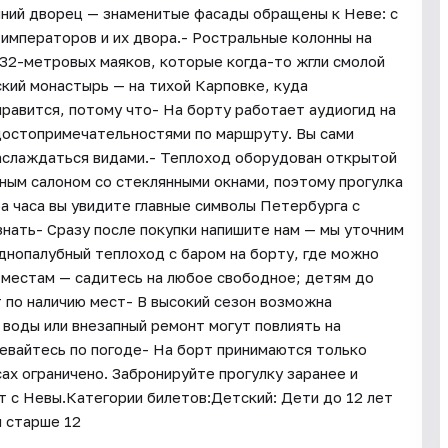
имний дворец — знаменитые фасады обращены к Неве: с
 императоров и их двора.- Ростральные колонны на
32-метровых маяков, которые когда-то жгли смолой
ский монастырь — на тихой Карповке, куда
равится, потому что- На борту работает аудиогид на
 достопримечательностями по маршруту. Вы сами
 наслаждаться видами.- Теплоход оборудован открытой
ным салоном со стеклянными окнами, поэтому прогулка
а часа вы увидите главные символы Петербурга с
 знать- Сразу после покупки напишите нам — мы уточним
днопалубный теплоход с баром на борту, где можно
к местам — садитесь на любое свободное; детям до
 по наличию мест- В высокий сезон возможна
воды или внезапный ремонт могут повлиять на
евайтесь по погоде- На борт принимаются только
ах ограничено. Забронируйте прогулку заранее и
т с Невы.Категории билетов:Детский: Дети до 12 лет
 старше 12