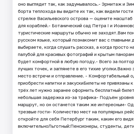
оно выглядит так, как задумывалось.- Эрмитаж и З
борта теплохода вы видите их так, как видели гости
стрелке Васильевского острова — оцените масштаб 
для кораблей.- Ботанический сад Петра I и Иоаннов
туристические маршруты обычно не заходят.Вам пон
русском языке, который познакомит вас с главными
выбираете, когда слушать рассказ, а когда просто
палубой для красивых фотографий и крытым панорам
будет комфортной в любую погоду.- Всего за полтор
лучших точек, и заглянете в его тихие уголки.Важно
место встречи и отправление. - Комфортабельный о
приобрести напитки и закускиБилеты не привязаны 
трёх лет нужно заранее оформить бесплатный билет
небольшая задержка из-за трафика- Подъём уровня 
маршрут, но он останется таким же интересным- Од
трезвые гости- Количество мест на популярных рейс
откройте для себя Петербург таким, каким его видя
включительноЛьготный:Пенсионеры, студенты, дети