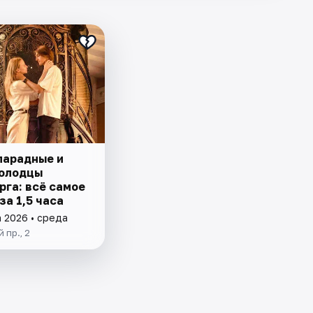
парадные и
олодцы
рга: всё самое
за 1,5 часа
а 2026 • среда
 пр., 2