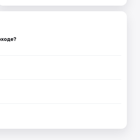
оходе?