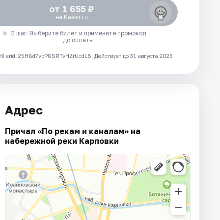
от 1 655 ₽
на Kassir.ru
2 шаг. Выберите билет и примените промокод
до оплаты
 erid: 25H8d7vbP8SRTvHZrUcdLB.
Действует до 31 августа 2026
Адрес
Причал «По рекам и каналам» на
набережной реки Карповки