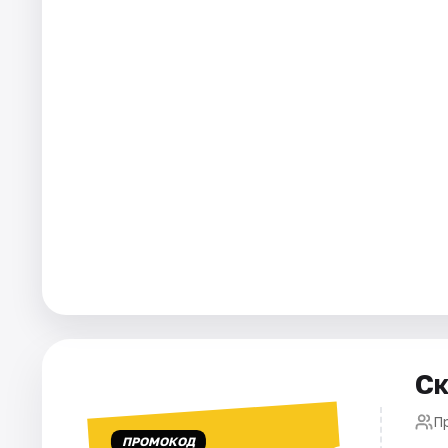
Города
Площадки
Артисты
Рейтинги
Ск
П
ПРОМОКОД