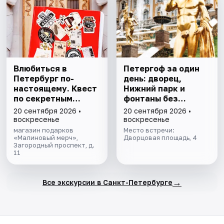
Влюбиться в
Петергоф за один
Петербург по-
день: дворец,
настоящему. Квест
Нижний парк и
по секретным
фонтаны без
местам
очередей. Все
20 сентября 2026 •
20 сентября 2026 •
билеты включены
воскресенье
воскресенье
магазин подарков
Место встречи:
«Малиновый мерч»,
Дворцовая площадь, 4
Загородный проспект, д.
11
→
Все экскурсии в Санкт-Петербурге