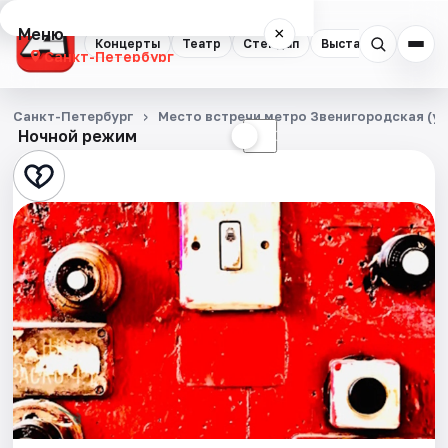
Меню
×
Концерты
Театр
Стендап
Выставки
Квест
Санкт-Петербург
Концерты
Санкт-Петербург
Место встречи метро Звенигородская (уг
Ночной режим
☀
☾
Театр
Стендап
Выставки
Квесты
Экскурсии
Спорт
События