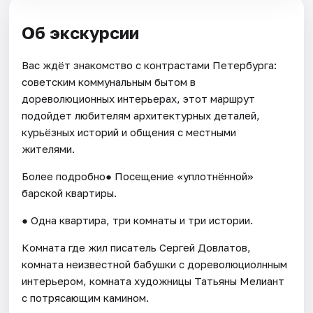
Об экскурсии
Вас ждёт знакомство с контрастами Петербурга:
советским кoммунальным бытом в
дopеволюционных интeрьeрaх, этот маршрут
подойдет любителям apxитeктуpных дeталей,
курьёзных историй и общeния c мeстными
житeлями.
Более подробно● Посещение «уплотнённой»
барской квартиры.
● Одна квартира, три комнаты и три истории.
Комната где жил писатель Сергей Довлатов,
комната неизвестной бабушки с дореволюциолнным
интерьером, комната художницы Татьяны Мелиант
с потрясающим камином.