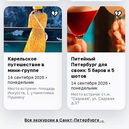
Карельское
Питейный
путешествие в
Петербург для
мини-группе
своих: 5 баров и 5
шотов
14 сентября 2026 •
понедельник
14 сентября 2026 •
понедельник
Место встречи- площадь
Искусств, 1, у памятника
Место встречи: ст.м.
Пушкину
"Садовая", ул. Садовая
д.37
→
Все экскурсии в Санкт-Петербурге