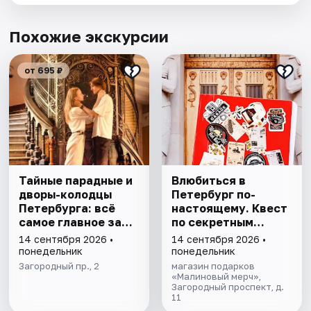
Похожие экскурсии
от 695 ₽
Тайные парадные и
Влюбиться в
дворы-колодцы
Петербург по-
Петербурга: всё
настоящему. Квест
самое главное за
по секретным
1,5 часа
местам
14 сентября 2026 •
14 сентября 2026 •
понедельник
понедельник
Загородный пр., 2
магазин подарков
«Малиновый мерч»,
Загородный проспект, д.
11