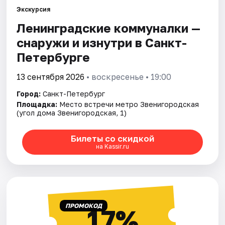
Экскурсия
Ленинградские коммуналки —
Города
снаружи и изнутри в Санкт-
Площадки
Петербурге
Артисты
13 сентября 2026
• воскресенье • 19:00
Город:
Санкт-Петербург
Рейтинги
Площадка:
Место встречи метро Звенигородская
(угол дома Звенигородская, 1)
Билеты со скидкой
на Kassir.ru
ПРОМОКОД
17%