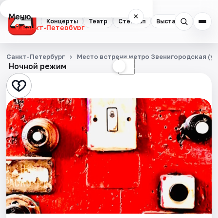
Меню
×
Концерты
Театр
Стендап
Выставки
Квест
Санкт-Петербург
Концерты
Санкт-Петербург
Место встречи метро Звенигородская (уг
Ночной режим
☀
☾
Театр
Стендап
Выставки
Квесты
Экскурсии
Спорт
События