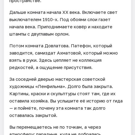
пространстве.
Дальше комната начала XX века. Включаете свет
выключателем 1910-х. Под обоями слои газет
начала века. Приподнимаете ковёр и находите
штампы с двуглавым орлом.
Потом комната Довлатова. Патефон, который
заводится, самиздат Ахматовой, который можно
взять в руки. Здесь цепляет не коллекция
редкостей, а ощущение присутствия.
За соседней дверью мастерская советской
художницы «Ленфильма». Долго была закрыта.
Картины, краски и скульптуры стоят там, где их
оставила хозяйка. Вы услышите её историю от гида
— и поймёте, почему эта комната так долго
оставалась закрытой.
Вы перемещаетесь не по точкам, а через
атмосферу: парадные, куда не добрались