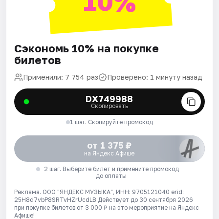
10%
Сэкономь 10% на покупке
билетов
Применили: 7 754 раз
Проверено: 1 минуту назад
DX749988
Скопировать
1 шаг. Скопируйте промокод
от 1 375 ₽
на Яндекс Афише
2 шаг. Выберите билет и примените промокод
до оплаты
Реклама. ООО "ЯНДЕКС МУЗЫКА", ИНН: 9705121040 erid:
25H8d7vbP8SRTvHZrUcdLB
Действует до 30 сентября 2026
при покупке билетов от 3 000 ₽ на это мероприятие на Яндекс
Афише!