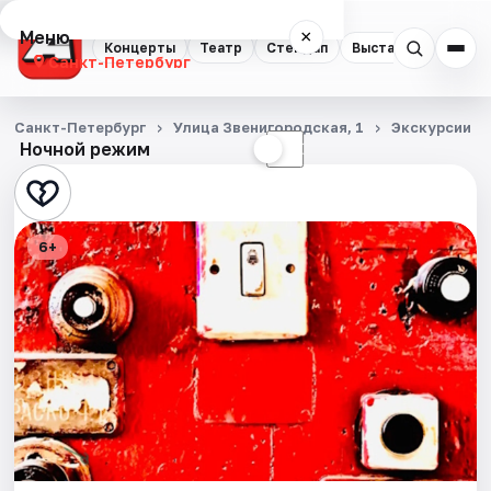
Меню
×
Концерты
Театр
Стендап
Выставки
Квест
Санкт-Петербург
Концерты
Санкт-Петербург
Улица Звенигородская, 1
Экскурсии
Ночной режим
☀
☾
Театр
Стендап
6+
Выставки
Квесты
Экскурсии
Спорт
События