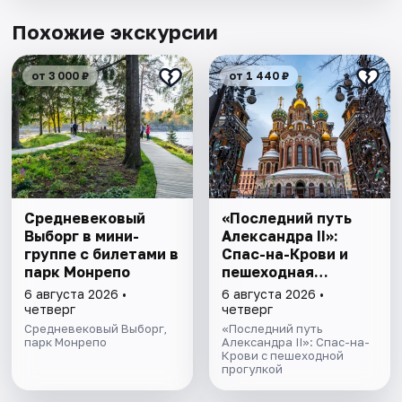
Похожие экскурсии
от 3 000 ₽
от 1 440 ₽
Cредневековый
«Последний путь
Выборг в мини-
Александра II»:
группе c билетами в
Спас-на-Крови и
парк Монрепо
пешеходная
прогулка
6 августа 2026 •
6 августа 2026 •
четверг
четверг
Средневековый Выборг,
«Последний путь
парк Монрепо
Александра II»: Спас-на-
Крови с пешеходной
прогулкой