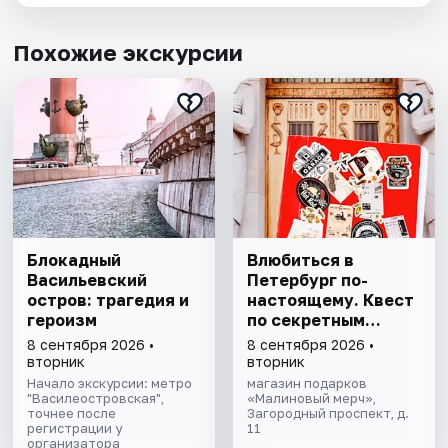
Похожие экскурсии
Блокадный
Влюбиться в
Васильевский
Петербург по-
остров: трагедия и
настоящему. Квест
героизм
по секретным
местам
8 сентября 2026 •
8 сентября 2026 •
вторник
вторник
Начало экскурсии: метро
магазин подарков
"Василеостровская",
«Малиновый мерч»,
точнее после
Загородный проспект, д.
регистрации у
11
организатора