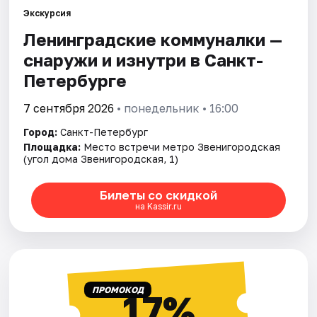
Экскурсия
Ленинградские коммуналки —
Города
снаружи и изнутри в Санкт-
Площадки
Петербурге
Артисты
7 сентября 2026
• понедельник • 16:00
Город:
Санкт-Петербург
Рейтинги
Площадка:
Место встречи метро Звенигородская
(угол дома Звенигородская, 1)
Билеты со скидкой
на Kassir.ru
ПРОМОКОД
17%