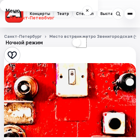
Меню
×
Концерты
Театр
Стендап
Выставки
Квест
Санкт-Петербург
Концерты
Санкт-Петербург
Место встречи метро Звенигородская (уг
Ночной режим
☀
☾
Театр
Стендап
Выставки
Квесты
Экскурсии
Спорт
События