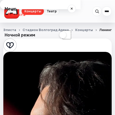
Меню
×
Концерты
Театр
Элиста
Концерты
Элиста
Стадион Волгоград Арена
Концерты
Ленингр
Ночной режим
☀
☾
Театр
События
Города
Площадки
Артисты
Рейтинги