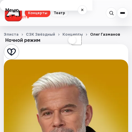
Меню
×
Концерты
Театр
Элиста
Концерты
Элиста
СЗК Звёздный
Концерты
Олег Газманов
Ночной режим
☀
☾
Театр
События
Города
Площадки
Артисты
Рейтинги