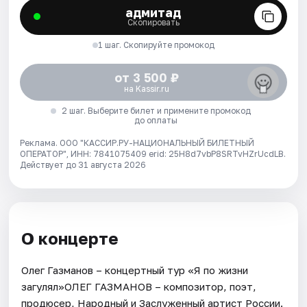
адмитад
Скопировать
1 шаг. Скопируйте промокод
от 3 500 ₽
на Kassir.ru
2 шаг. Выберите билет и примените промокод
до оплаты
Реклама. ООО "КАССИР.РУ-НАЦИОНАЛЬНЫЙ БИЛЕТНЫЙ
ОПЕРАТОР", ИНН: 7841075409 erid: 25H8d7vbP8SRTvHZrUcdLB.
Действует до 31 августа 2026
О концерте
Олег Газманов – концертный тур «Я по жизни
загулял»ОЛЕГ ГАЗМАНОВ – композитор, поэт,
продюсер, Народный и Заслуженный артист России.