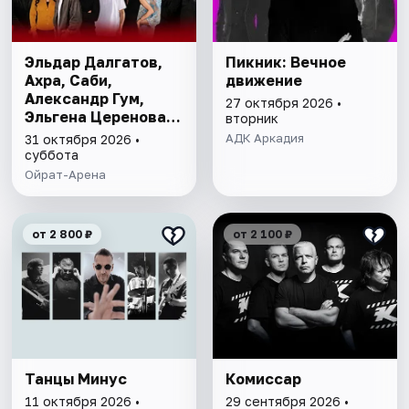
Эльдар Далгатов,
Пикник: Вечное
Ахра, Саби,
движение
Александр Гум,
27 октября 2026 •
Эльгена Церенова,
вторник
Сарги, Милла
АДК Аркадия
31 октября 2026 •
Сенькина, Данни
суббота
Абро, Рустам
Ойрат-Арена
Боджаев, Артуро и
др.
от 2 800 ₽
от 2 100 ₽
Танцы Минус
Комиссар
11 октября 2026 •
29 сентября 2026 •