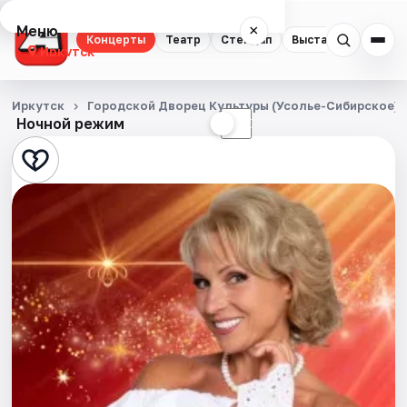
Меню
×
Концерты
Театр
Стендап
Выставки
Квест
Иркутск
Концерты
Иркутск
Городской Дворец Культуры (Усолье-Сибирское)
Ночной режим
☀
☾
Театр
Стендап
Выставки
Квесты
Спорт
События