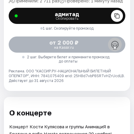
Применили: 2 711 раз
Проверено: 1 минуту назад
адмитад
Скопировать
1 шаг. Скопируйте промокод
от 2 000 ₽
на Kassir.ru
2 шаг. Выберите билет и примените промокод
до оплаты
Реклама. ООО "КАССИР.РУ-НАЦИОНАЛЬНЫЙ БИЛЕТНЫЙ
ОПЕРАТОР", ИНН: 7841075409 erid: 25H8d7vbP8SRTvHZrUcdLB.
Действует до 31 августа 2026
О концерте
Концерт Кости Кулясова и группы АнимациЯ в
Братске в пабе Harats встречаемся 20 ноября!