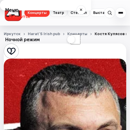
Меню
×
Концерты
Театр
Стендап
Выставки
Квест
Иркутск
Концерты
Иркутск
Harat`S Irish pub
Концерты
Костя Кулясов и
Ночной режим
☀
☾
Театр
Стендап
Выставки
Квесты
Спорт
События