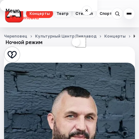
Меню
×
Концерты
Театр
Стендап
Спорт
Череповец
Концерты
Череповец
Культурный Центр Пивзавод
Концерты
Ко
Ночной режим
☀
☾
Театр
Стендап
Спорт
События
Города
Площадки