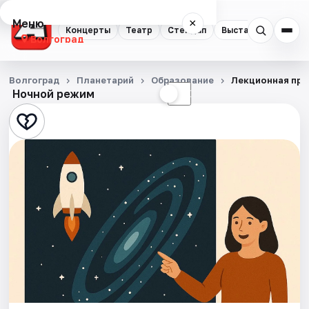
Меню
×
Концерты
Театр
Стендап
Выставки
Квест
Волгоград
Концерты
Волгоград
Планетарий
Образование
Лекционная про
Ночной режим
☀
☾
Театр
Стендап
Выставки
Квесты
Экскурсии
Спорт
События