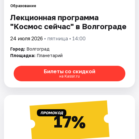
Образование
Лекционная программа
Города
"Космос сейчас" в Волгограде
Площадки
24 июля 2026
• пятница • 14:00
Артисты
Город:
Волгоград
Площадка:
Планетарий
Рейтинги
Билеты со скидкой
на Kassir.ru
ПРОМОКОД
17%