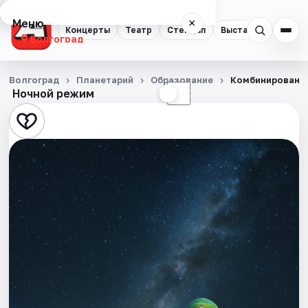
Меню
×
Концерты
Театр
Стендап
Выставки
Квест
Волгоград
Концерты
Волгоград
Планетарий
Образование
Комбинированна
Ночной режим
☀
☾
Театр
Стендап
Выставки
Квесты
Экскурсии
Спорт
События