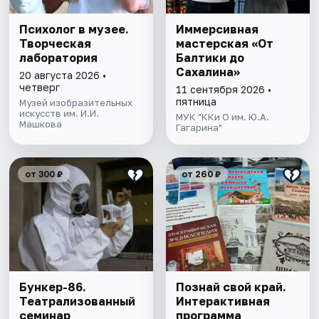
Психолог в музее.
Иммерсивная
Творческая
мастерская «От
лаборатория
Балтики до
Сахалина»
20 августа 2026 •
четверг
11 сентября 2026 •
пятница
Музей изобразительных
искусств им. И.И.
МУК "ККи О им. Ю.А.
Машкова
Гагарина"
от 300 ₽
от 260 ₽
Бункер-86.
Познай свой край.
Театрализованный
Интерактивная
семинар
программа