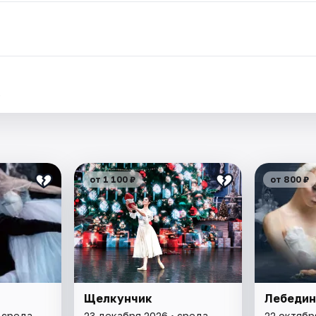
.
от 1 100 ₽
от 800 ₽
Щелкунчик
Лебедин
• среда
23 декабря 2026 • среда
22 октябр