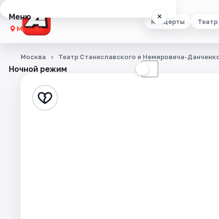
Меню
×
Концерты
Театр
Москва
Концерты
Москва
Театр Станиславского и Немировича-Данченк
Ночной режим
☀
☾
Театр
Стендап
Выставки
Квесты
Экскурсии
Спорт
События