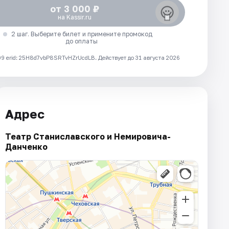
от 3 000 ₽
на Kassir.ru
2 шаг. Выберите билет и примените промокод
до оплаты
 erid: 25H8d7vbP8SRTvHZrUcdLB.
Действует до 31 августа 2026
Адрес
Театр Станиславского и Немировича-
Данченко