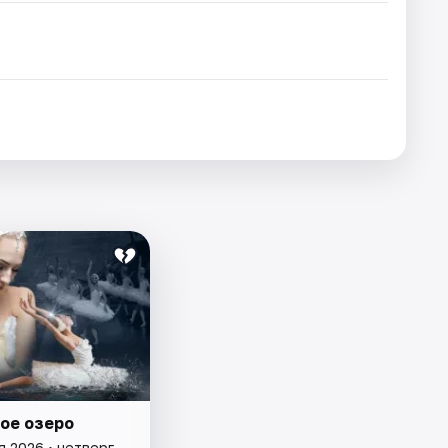
ое озеро
я 2026 • четверг