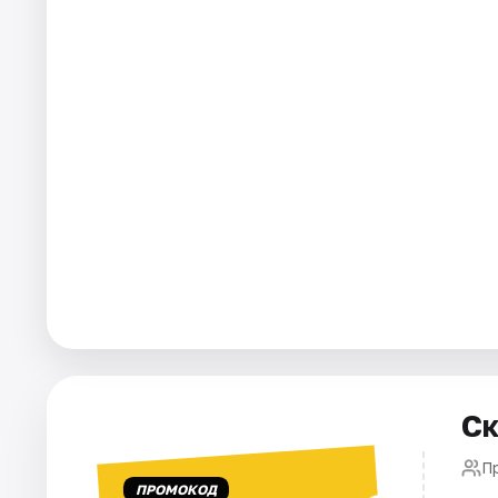
Города
Площадки
Артисты
Рейтинги
Ск
П
ПРОМОКОД