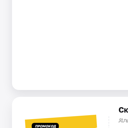
Города
Площадки
Артисты
Рейтинги
Ск
П
ПРОМОКОД