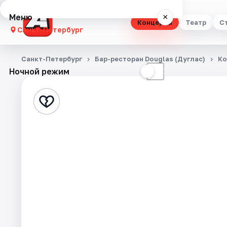
Меню
×
Концерты
Театр
С
Санкт-Петербург
Концерты
Санкт-Петербург
Бар-ресторан Douglas (Дуглас)
Ко
Ночной режим
☀
☾
Театр
Стендап
Выставки
Квесты
Экскурсии
Спорт
События