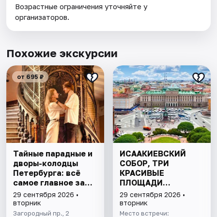
Возрастные ограничения уточняйте у
организаторов.
Похожие экскурсии
от 695 ₽
Тайные парадные и
ИСААКИЕВСКИЙ
дворы-колодцы
СОБОР, ТРИ
Петербурга: всё
КРАСИВЫЕ
самое главное за
ПЛОЩАДИ
1,5 часа
ПЕТЕРБУРГА И
29 сентября 2026 •
29 сентября 2026 •
ПОДЪЁМ НА
вторник
вторник
КОЛОННАДУ В
Загородный пр., 2
Место встречи: