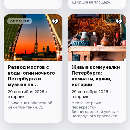
МИНИ-ГРУППЕ
Дворцовая площадь
от 2 900 ₽
Развод мостов с
Живые коммуналки
воды: огни ночного
Петербурга:
Петербурга и
комнаты, кухни,
музыка на
истории
теплоходе
29 сентября 2026 •
29 сентября 2026 •
вторник
вторник
Причал на набережной
Место встречи:
реки Фонтанки, 71
перекресток
Звенигородской улицы и
Загородного проспекта