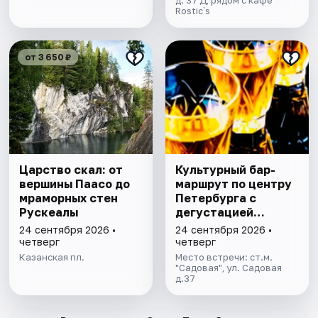
д. 37 Д, рядом с кафе
Rostic`s
от 3 650 ₽
Царство скал: от
Культурный бар-
вершины Паасо до
маршрут по центру
мраморных стен
Петербурга с
Рускеалы
дегустацией
питерских настоек
24 сентября 2026 •
24 сентября 2026 •
четверг
четверг
Казанская пл.
Место встречи: ст.м.
"Садовая", ул. Садовая
д.37