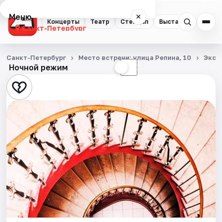
Меню
×
Концерты
Театр
Стендап
Выставки
Квест
Санкт-Петербург
Концерты
Санкт-Петербург
Место встречи: улица Репина, 10
Экск
Ночной режим
☀
☾
Театр
Стендап
Выставки
Квесты
Экскурсии
Спорт
События